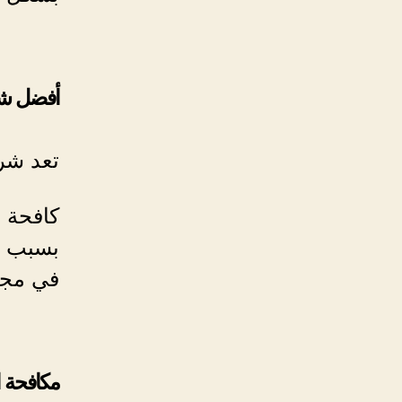
أفضل ش
تعد شر
كافحة ا
بسبب جو
في مجا
مكافحة ا