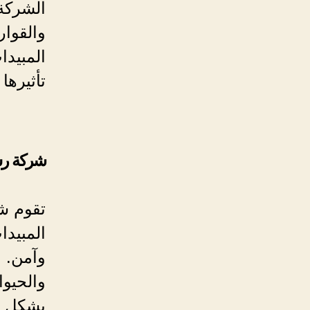
الشركة 
والقوا
المبيدا
تأثيرها 
شركة ر
تقوم ش
المبيد
وآمن. و
والحيو
بشكل ن