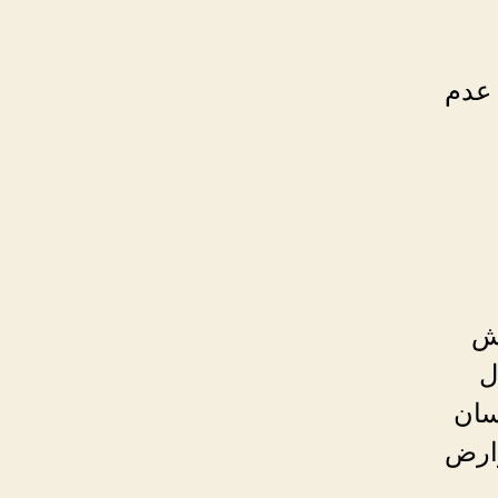
 عدم
رش
ل
سان
وارض