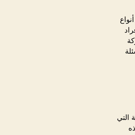
نواع
راد
كة
ئلة
 التي
ه