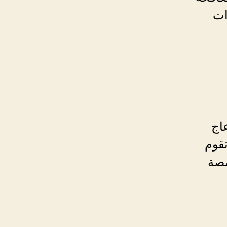
ات
اج
تقوم
صصة