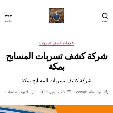
البحث
القائمة
التصنيفات
خدمات كشف تسربات
شركة كشف تسربات المسابح
بمكة
شركة كشف تسربات المسابح بمكة
على
بواسطة
eawazil
28 مارس، 2023
لا توجد تعليقات
كاتب
تاريخ
شرك
المقالة
المقالة
كش
تسر