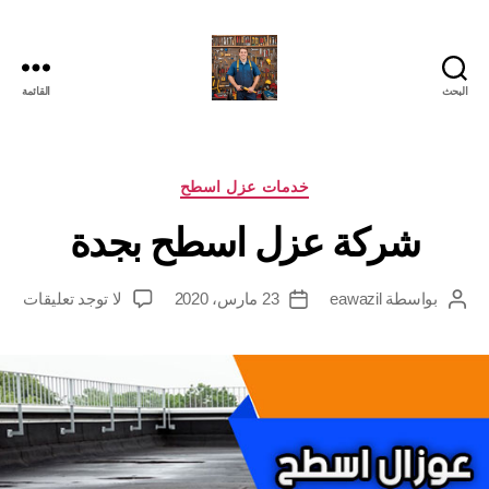
البحث
القائمة
التصنيفات
خدمات عزل اسطح
شركة عزل اسطح بجدة
على
بواسطة
eawazil
23 مارس، 2020
لا توجد تعليقات
كاتب
تاريخ
شرك
المقالة
المقالة
عزل
اسط
بجدة