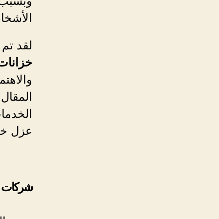
وبسبب ا
الأشخا
لقد تم 
خزانات
والاهتم
المقال
الخدما
عزل خز
شركات ع