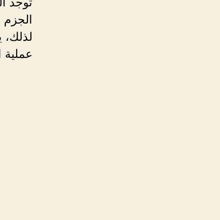
توجد ا
الجزم ب
لذلك، ي
عملية ا