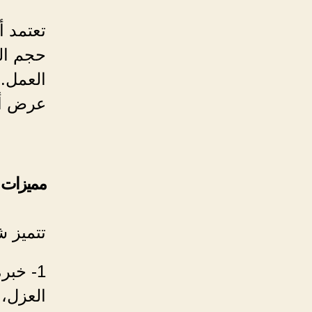
تعتمد 
حجم ال
العمل.
عرض أس
مميزات ش
تتميز ش
1- خبر
العزل،