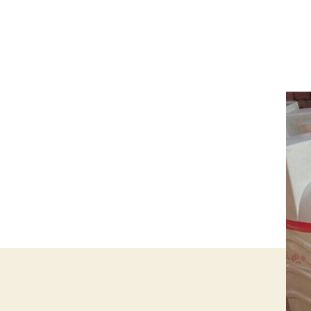
لى
فضل
ركة
زل
زانات
جدة