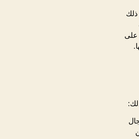
ذلك
 على
.
لك:
جال
ن