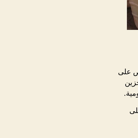
رص على
خزين
مية.
لى