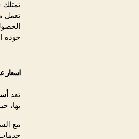
تمتلك 
تعمل م
الحصول
جودة ال
اسعار ع
تعد
أسع
بها، ح
مع الس
خدمات ا