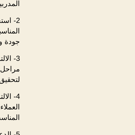
المدرب
2- است
المناسب
جودة وم
3- الا
مراحل 
لتحقيق 
4- الا
العملا
المناس
5- الد