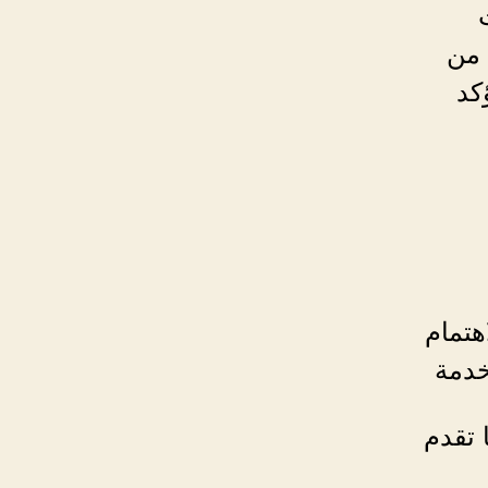
 من
كد
هتمام
خدمة
 تقدم