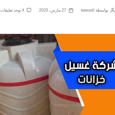
ع
بواسطة
eawazil
27 مارس، 2023
لا توجد تعليقات
كاتب
تاريخ
ا
المقالة
المقالة
ش
ع
خ
ب