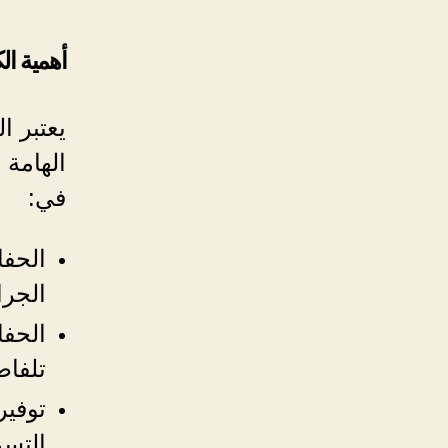
أهمية ا
يعتبر 
الهامة 
في:
الحفا
الجراث
الحفا
تلفاض
توفير
التسر