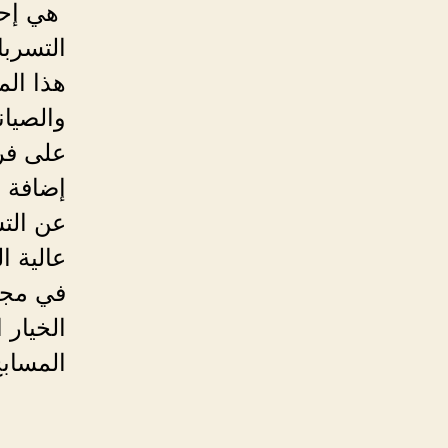
هي إحد
التسربا
هذا ال
والصيان
على فر
إضافة 
عن الت
عالية ا
في مجا
الخيار 
المساب