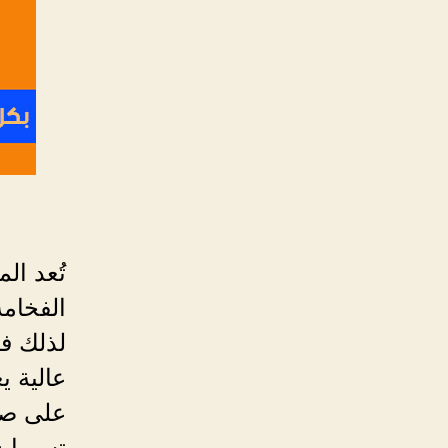
تُعد ال
الفخامة
لذلك ف
عالية ي
على صح
تسربات