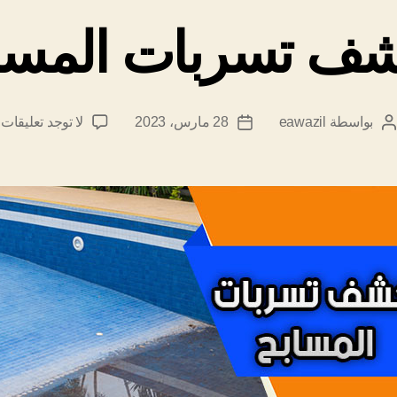
ف تسربات المساب
ع
بواسطة
eawazil
28 مارس، 2023
لا توجد تعليقات
كاتب
تاريخ
ش
المقالة
المقالة
ك
ت
ا
ب