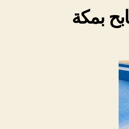
ح بمكة
لى
ركة
شف
سربات
لمسابح
مكة