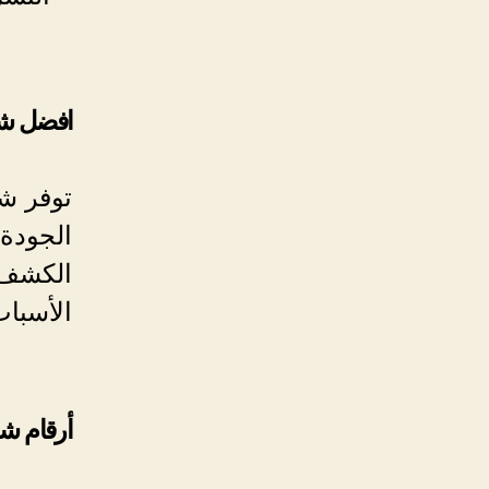
افضل شر
توفر ش
الجودة ل
الكشف 
الأسباب
أرقام ش