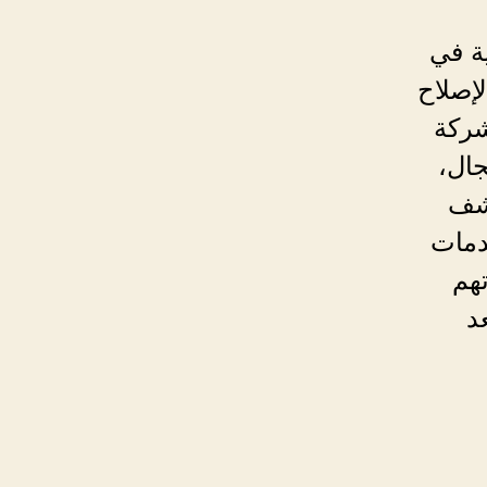
ة في
إصلاح
شركة
ال،
كشف
دمات
تهم
د