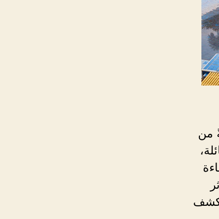
ً من
ئلة،
ءة
ر
 كشف