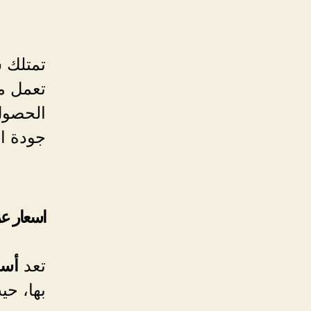
تمتلك 
تعمل م
الحصول
جودة ال
اسعار ع
تعد
أسع
بها، ح