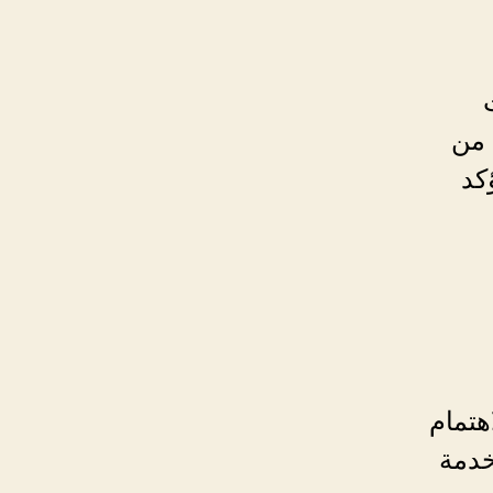
 من
كد
هتمام
خدمة