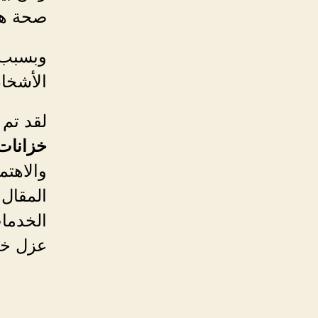
صحة هذه
وبسبب ا
الأشخا
لقد تم 
خزانات
والاهتم
المقال
الخدما
عزل خز