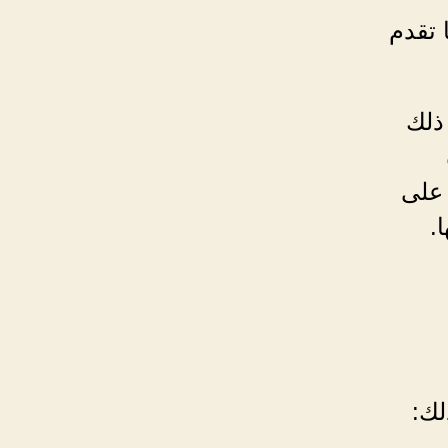
 تقدم
ذلك
 على
.
لك: