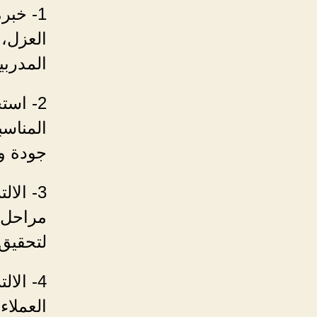
1- خبر
العزل،
المدرب
2- است
المناسب
جودة وم
3- الا
مراحل 
لتحقيق 
4- الا
العملا