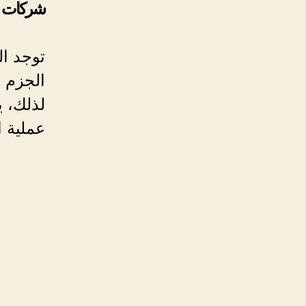
شركات ع
توجد ا
الجزم ب
لذلك، ي
عملية ا