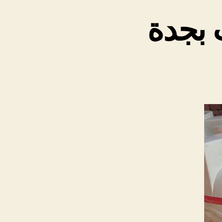
 بجدة
لى
فضل
ركة
زل
زانات
جدة