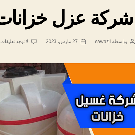
ركة عزل خزانات
ع
بواسطة
eawazil
27 مارس، 2023
لا توجد تعليقات
كاتب
تاريخ
ا
المقالة
المقالة
ش
ع
خ
ب