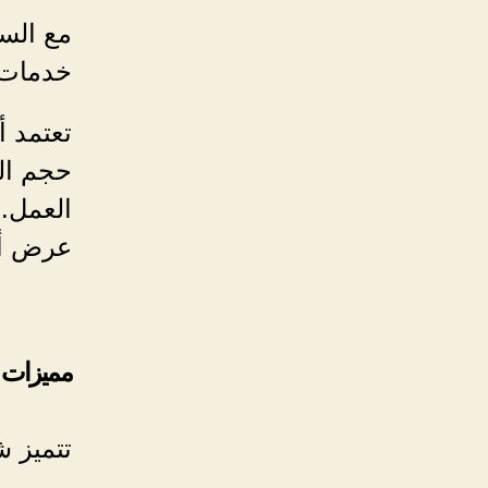
مع الس
خدمات ا
تعتمد 
حجم ال
العمل.
عرض أس
مميزات ش
تتميز ش