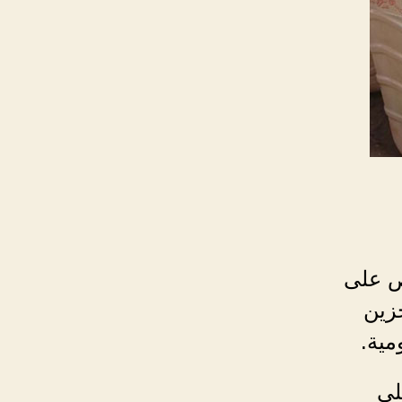
رص على
خزين
مية.
لى