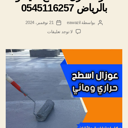
بالرياض 0545116257
بواسطة
eawazil
21 نوفمبر، 2024
كاتب
تاريخ
المقالة
المقالة
على
لا توجد تعليقات
شركه
عزل
اسطح
شينكو
بالرياض
0545116257