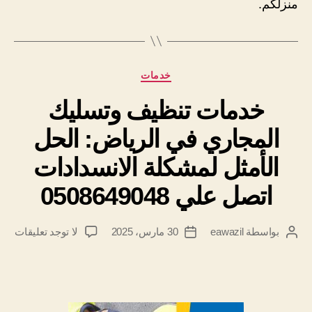
منزلكم.
التصنيفات
خدمات
خدمات تنظيف وتسليك
المجاري في الرياض: الحل
الأمثل لمشكلة الانسدادات
اتصل علي 0508649048
على
بواسطة
eawazil
30 مارس، 2025
لا توجد تعليقات
كاتب
تاريخ
خدم
المقالة
المقالة
تنظ
وتس
المج
في