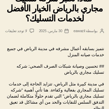
مجاري بالرياض الخيار الأفضل
لخدمات التسليك؟
على
بواسطة
eawazil
30 مارس، 2025
لا توجد تعليقات
كاتب
تاريخ
لماذ
المقالة
المقالة
تعتب
شرك
نتميز بسابقه أعمال مشرفه في مدينة الرياض في جميع
تسل
خدمات صيانه المنزل
مجا
بالر
## تحسين وصيانة شبكات الصرف الصحي: شركه
الخي
تسليك مجاري بالرياض
الأف
لخد
في مدينة كبيرة مثل الرياض، تتزايد الحاجة إلى خدمات
التس
تسليك المجاري بفعالية وكفاءة. هنا تأتي أهمية “شركه
تسليك مجاري بالرياض” التي تقدم حلولًا متكاملة لضمان
التدفق السلس للنفايات والحد من أي مشاكل قد تعيق
النظام.