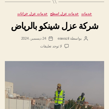
التصنيفات
خدمات
خدمات عزل اسطح
خدمات عزل خزانات
شركة عزل شينكو بالرياض
بواسطة
eawazil
24 ديسمبر، 2024
كاتب
تاريخ
المقالة
المقالة
على
لا توجد تعليقات
شركة
عزل
شينكو
بالرياض