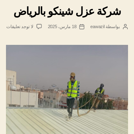
شركة عزل شينكو بالرياض
على
بواسطة
eawazil
18 مارس، 2025
لا توجد تعليقات
كاتب
تاريخ
شرك
المقالة
المقالة
عزل
شين
بالر